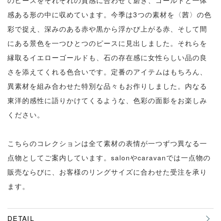
のピースをそれぞれの質感に合わせて磨き、ゴールドと一体
感ある形の中に収めています。今季は3つの素材を〈茜〉の色
彩で捉え、深みのある赤や黒から浮かび上がる赤、そして間
にある景色を一つひとつのピースに見出しました。それらを
縁取るイエローゴールドも、石の存在感に女性らしい品の良
さを添えてくれる色合いです。定番のアイテムはもちろん、
異素材を組み合わせた特別な品々もお作りしました。内なる
東洋的感性に語りかけてくるような、色彩の面影をお楽しみ
ください。
こちらのコレクションは全て素材の表情が一つずつ異なる一
点物としてご案内しています。salonやcaravanでは一点物の
販売ならびに、お客様のリングサイズに合わせた受注を承り
ます。
DETAIL