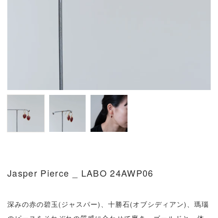
Jasper Pierce _ LABO 24AWP06
深みの赤の碧玉(ジャスパー)、十勝石(オブシディアン)、瑪瑙