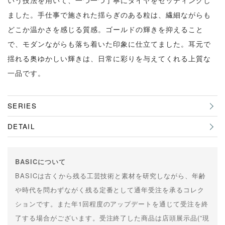
いう技法を用いて、一つ一つ丁寧にダイヤをセッティングし
ました。手仕事で施された揺らぎのある粒は、繊細ながらも
どこか温かさを感じる質感。ゴールドの輝きを抑えること
で、モダンながらも落ち着いた印象に仕立てました。耳元で
揺れる奥ゆかしい輝きは、日常に彩りを与えてくれる上質な
一品です。
SERIES
DETAIL
BASICについて
BASICは古くから残る工芸技術と素材を研究しながら、年齢
や時代を問わずながく残る定番として通年受注を承るコレク
ションです。また年1回程度のアップデートを通じて受注を終
了する場合がございます。受注終了した商品は店頭展示品(”現