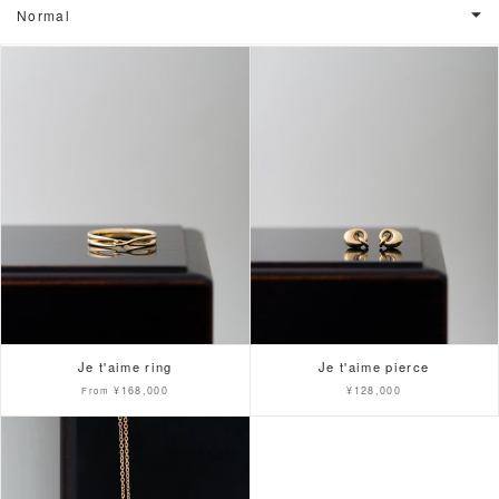
Normal
Normal
関連性が最も高い
A-Z
Z-A
Low price
High price
Je t'aime ring
Je t'aime pierce
¥168,000
¥128,000
From
Old
New