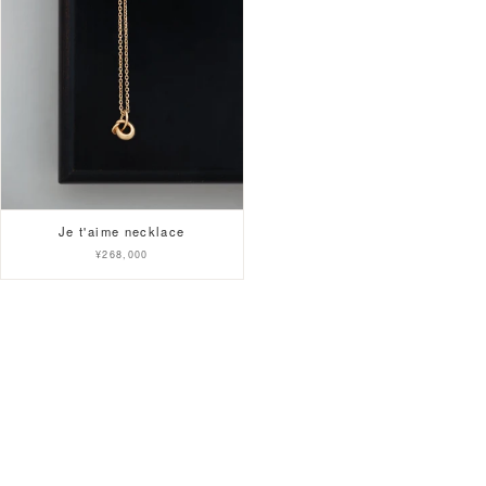
Je t'aime necklace
¥268,000